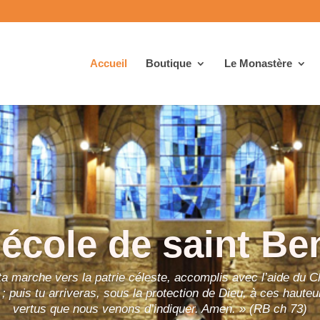
Accueil
Boutique
Le Monastère
’école de saint Be
ta marche vers la patrie céleste, accomplis avec l’aide du C
; puis tu arriveras, sous la protection de Dieu, à ces hauteu
vertus que nous venons d’indiquer. Amen. » (RB ch 73)