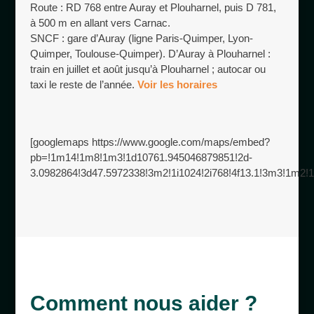
Route : RD 768 entre Auray et Plouharnel, puis D 781,
à 500 m en allant vers Carnac.
SNCF : gare d’Auray (ligne Paris-Quimper, Lyon-
Quimper, Toulouse-Quimper). D’Auray à Plouharnel :
train en juillet et août jusqu’à Plouharnel ; autocar ou
taxi le reste de l’année.
Voir les horaires
[googlemaps https://www.google.com/maps/embed?
pb=!1m14!1m8!1m3!1d10761.945046879851!2d-
3.0982864!3d47.5972338!3m2!1i1024!2i768!4f13.1!3m3!1
Comment nous aider ?