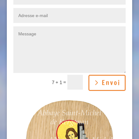
Envoi
=
7 + 1