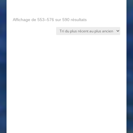
Trié
Affichage de 553–576 sur 590 résultats
du
plus
récent
au
plus
ancien