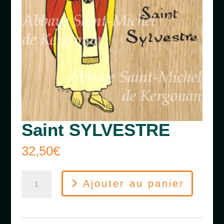
Saint SYLVESTRE
32,50
€
quantité
Ajouter au panier
de
Saint
SYLVESTRE